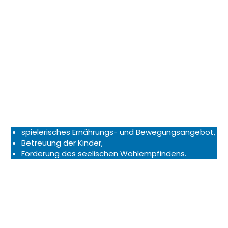
Deggendorf und der AOK Direktion Bayerwald-
Deggendorf. Für das FitKids-Mobil vereinbaren die
Einrichtungen, z. B. Kindergärten, individuelle Termine.
Das
FitKids-Mobil
besucht mit einer
Ernährungsfachkraft und Bewegungsbetreuer:innen
die jeweilige Einrichtung für vier Stunden.
Ziel ist, Kinder auf spielerische Art und Weise für die
Themen Bewegung und Ernährung zu begeistern.
Das
FitKids-Mobil
bietet
spielerisches Ernährungs- und Bewegungsangebot,
Betreuung der Kinder,
Förderung des seelischen Wohlempfindens.
Der
Termine
für das Jahr 2026 laufen bereits.