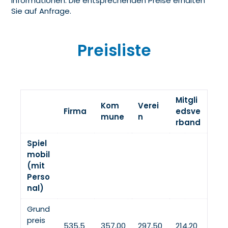
Informationen. Die entsprechenden Preise erhalten
Sie auf Anfrage.
Preisliste
Mitgli
Kom
Verei
Firma
edsve
mune
n
rband
Spiel
mobil
(mit
Perso
nal)
Grund
preis
535,5
357,00
297,50
214,20